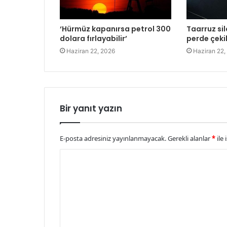
‘Hürmüz kapanırsa petrol 300
Taarruz sil
dolara fırlayabilir’
perde çeki
Haziran 22, 2026
Haziran 22,
Bir yanıt yazın
E-posta adresiniz yayınlanmayacak.
Gerekli alanlar
*
ile 
Y
o
r
u
m