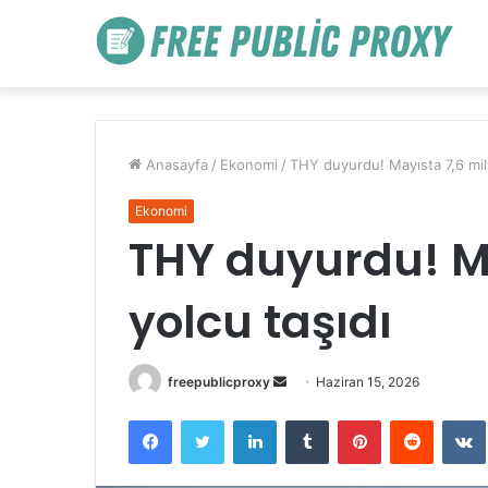
Anasayfa
/
Ekonomi
/
THY duyurdu! Mayısta 7,6 mil
Ekonomi
THY duyurdu! M
yolcu taşıdı
Bir
freepublicproxy
Haziran 15, 2026
e-
Facebook
Twitter
LinkedIn
Tumblr
Pinterest
Reddit
posta
göndermek