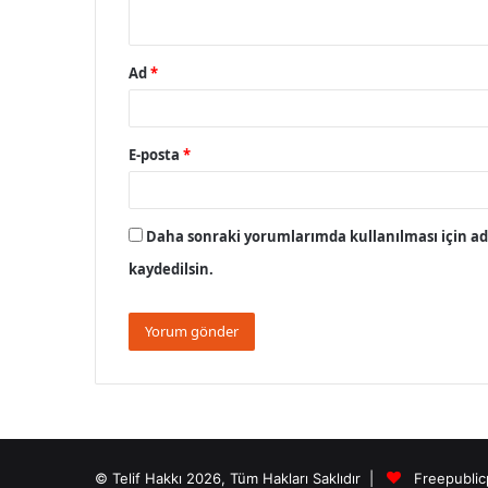
*
Ad
*
E-posta
*
Daha sonraki yorumlarımda kullanılması için adı
kaydedilsin.
© Telif Hakkı 2026, Tüm Hakları Saklıdır |
Freepublic