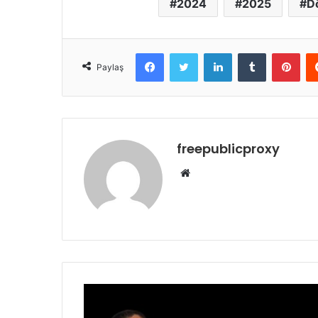
2024
2025
D
Facebook
Twitter
LinkedIn
Tumblr
Pint
Paylaş
freepublicproxy
Web
sitesi