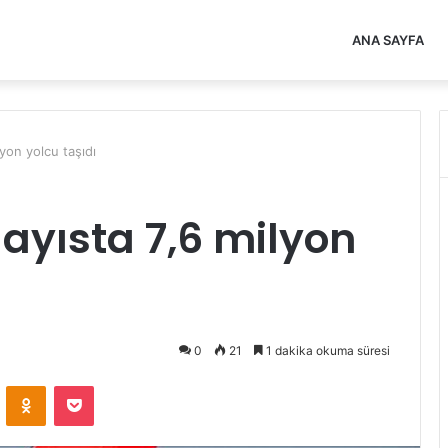
ANA SAYFA
yon yolcu taşıdı
ayısta 7,6 milyon
0
21
1 dakika okuma süresi
VKontakte
Odnoklassniki
Pocket