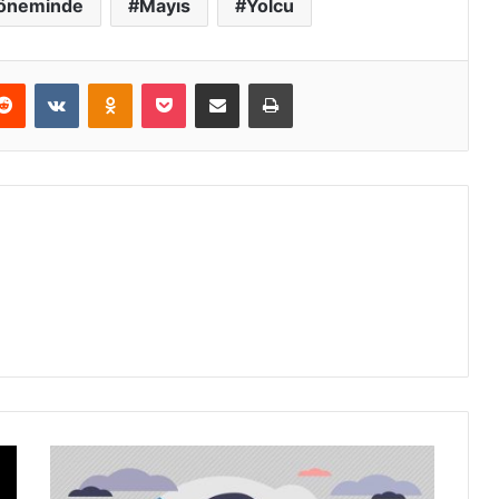
öneminde
Mayıs
Yolcu
erest
Reddit
VKontakte
Odnoklassniki
Pocket
E-Posta ile paylaş
Yazdır