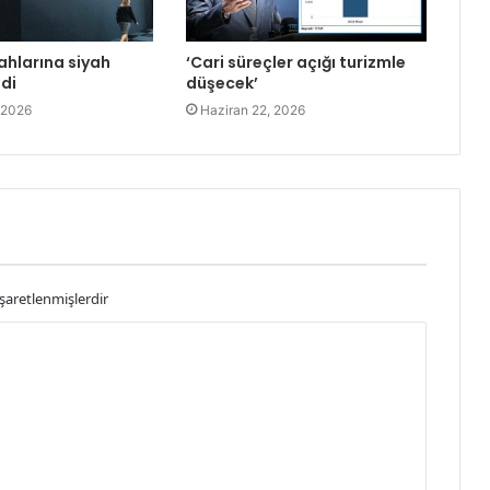
ahlarına siyah
‘Cari süreçler açığı turizmle
ldi
düşecek’
 2026
Haziran 22, 2026
işaretlenmişlerdir