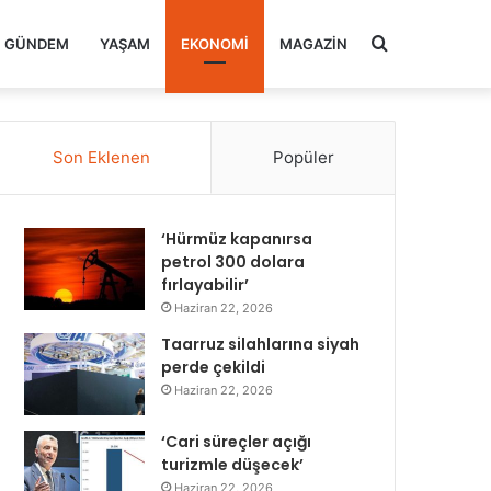
Arama
GÜNDEM
YAŞAM
EKONOMI
MAGAZIN
yap
Son Eklenen
Popüler
...
‘Hürmüz kapanırsa
petrol 300 dolara
fırlayabilir’
Haziran 22, 2026
Taarruz silahlarına siyah
perde çekildi
Haziran 22, 2026
‘Cari süreçler açığı
turizmle düşecek’
Haziran 22, 2026