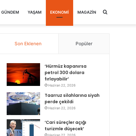
Arama
GÜNDEM
YAŞAM
EKONOMI
MAGAZIN
yap
Son Eklenen
Popüler
...
‘Hürmüz kapanırsa
petrol 300 dolara
fırlayabilir’
Haziran 22, 2026
Taarruz silahlarına siyah
perde çekildi
Haziran 22, 2026
‘Cari süreçler açığı
turizmle düşecek’
Haziran 22, 2026