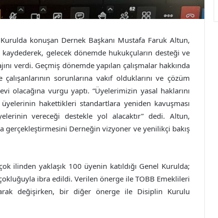
Kurulda konuşan Dernek Başkanı Mustafa Faruk Altun,
ı kaydederek, gelecek dönemde hukukçuların desteği ve
ajını verdi. Geçmiş dönemde yapılan çalışmalar hakkında
 çalışanlarının sorunlarına vakıf olduklarını ve çözüm
levi olacağına vurgu yaptı. “Üyelerimizin yasal haklarını
elerinin hakettikleri standartlara yeniden kavuşması
elerinin vereceği destekle yol alacaktır” dedi. Altun,
gerçekleştirmesini Derneğin vizyoner ve yenilikçi bakış
çok ilinden yaklaşık 100 üyenin katıldığı Genel Kurulda;
kluğuyla ibra edildi. Verilen önerge ile TOBB Emeklileri
ak değişirken, bir diğer önerge ile Disiplin Kurulu