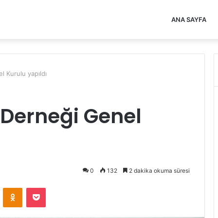
ANA SAYFA
l Kurulu yapıldı
 Derneği Genel
0
132
2 dakika okuma süresi
VKontakte
Odnoklassniki
Pocket