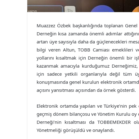
Muazzez Özbek başkanlığında toplanan Genel 
Derneğin kısa zamanda önemli adımlar attığın
artan üye sayısıyla daha da güçlenecekleri mes
bilgi veren Altun, TOBB Camiası emeklileri ve
yollarını kısaltmak için Derneğin önemli bir iş
kazanmak amacıyla kurduğumuz Derneğimiz, üy
için sadece yetkili organlarıyla değil tüm üy
konuşmasında genel kurulun elektronik ortamda 
açısını yansıtması açısından da örnek gösterdi.
Elektronik ortamda yapılan ve Türkiye’nin pek 
geçmiş dönem bilançosu ve Yönetim Kurulu oy ço
Derneği’nin kısaltması da TOBBEMEKDER olar
Yönetmeliği görüşüldü ve onaylandı.