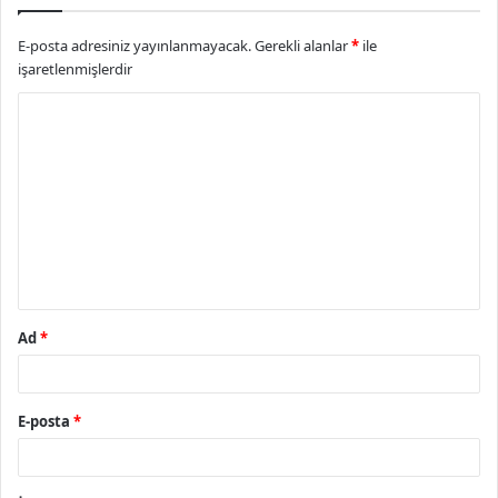
E-posta adresiniz yayınlanmayacak.
Gerekli alanlar
*
ile
işaretlenmişlerdir
Y
o
r
u
m
*
Ad
*
E-posta
*