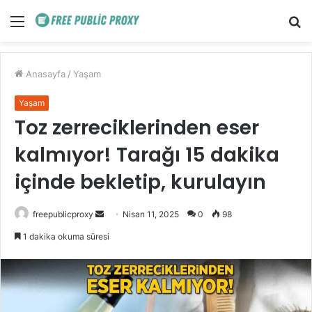
Menü
A
y
...
Anasayfa
/
Yaşam
Yaşam
Toz zerreciklerinden eser
kalmıyor! Tarağı 15 dakika
içinde bekletip, kurulayın
Bir
freepublicproxy
Nisan 11, 2025
0
98
e-
1 dakika okuma süresi
posta
göndermek