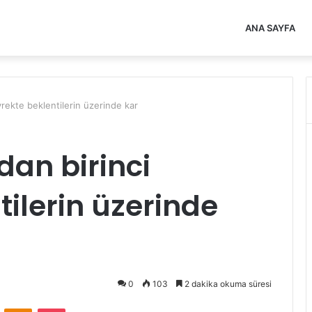
ANA SAYFA
yrekte beklentilerin üzerinde kar
dan birinci
tilerin üzerinde
0
103
2 dakika okuma süresi
VKontakte
Odnoklassniki
Pocket