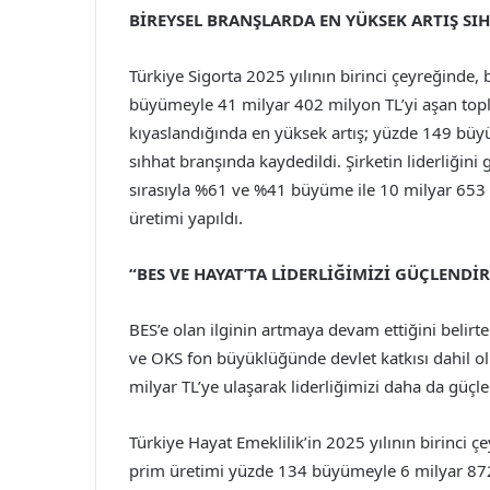
BİREYSEL BRANŞLARDA EN YÜKSEK ARTIŞ S
Türkiye Sigorta 2025 yılının birinci çeyreğinde,
büyümeyle 41 milyar 402 milyon TL’yi aşan topla
kıyaslandığında en yüksek artış; yüzde 149 büy
sıhhat branşında kaydedildi. Şirketin liderliğin
sırasıyla %61 ve %41 büyüme ile 10 milyar 653 
üretimi yapıldı.
“BES VE HAYAT’TA LİDERLİĞİMİZİ GÜÇLENDİ
BES’e olan ilginin artmaya devam ettiğini belirt
ve OKS fon büyüklüğünde devlet katkısı dahil 
milyar TL’ye ulaşarak liderliğimizi daha da güçle
Türkiye Hayat Emeklilik’in 2025 yılının birinci ç
prim üretimi yüzde 134 büyümeyle 6 milyar 872 