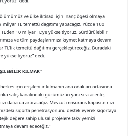
rüyoruz” dedi.
bölümümüz ve ülke iktisadı için inanç ögesi olmaya
 2 milyar TL temettü dağıtımı yapacağız. Yüzde 100
 TL’den 10 milyar TL’ye yükseltiyoruz. Sürdürülebilir
rımıza ve tüm paydaşlarımıza kıymet katmaya devam
ar TL’lik temettü dağıtımı gerçekleştireceğiz. Buradaki
e yükseltiyoruz” dedi.
ŞİLEBİLİR KILMAK”
herkes için erişilebilir kılmanın ana odakları ortasında
nka satış kanalındaki gücümüzün yanı sıra acente,
imizi daha da artıracağız. Mevcut reasürans kapasitemizi
emizdeki sigorta penetrasyonunu destekleyerek sigortaya
tejik değere sahip ulusal projelere takviyemizi
 atmaya devam edeceğiz.”