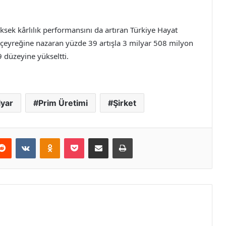
ek kârlılık performansını da artıran Türkiye Hayat
n çeyreğine nazaran yüzde 39 artışla 3 milyar 508 milyon
9 düzeyine yükseltti.
lyar
Prim Üretimi
Şirket
erest
Reddit
VKontakte
Odnoklassniki
Pocket
E-Posta ile paylaş
Yazdır