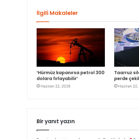
İlgili Makaleler
‘Hürmüz kapanırsa petrol 300
Taarruz sil
dolara fırlayabilir’
perde çeki
Haziran 22, 2026
Haziran 22,
Bir yanıt yazın