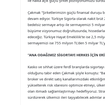
ile halka açık güçlü şirket pozisyonumuzu sürdü
Çakmak “Şirketlerimizin güçlü finansal duruşu 
devam ediyor. Türkiye Sigorta olarak nakit brüt
bedelsiz sermaye artışı ile sermayemizi 5 milyar
büyüme vizyonumuz doğrultusunda, hissedarla
edeceğiz. Türkiye Hayat Emeklilik’te ise 2,5 mily
sermayemizi ise 755 milyon TL’den 5 milyar TL’y
“ANA ODAĞIMIZ SİGORTAYI HERKES İÇİN ERİ
Kasko ve sıhhat üzere ferdî branşlarda sigortayı 
olduğunu tabir eden Çakmak şöyle konuştu: “Ba
broker ve direkt satış kanallarımızdaki etkinliğ
yükselterek risk idaresini optimize etmeyi, ülk
olan itimadı sağlamlaştırmayı hedefliyoruz. Stra
sürdürerek ülkemizi ileri taşıyabilecek adımlar