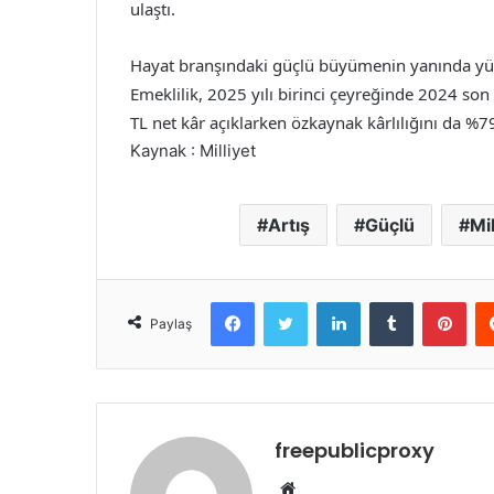
ulaştı.
Hayat branşındaki güçlü büyümenin yanında yüks
Emeklilik, 2025 yılı birinci çeyreğinde 2024 so
TL net kâr açıklarken özkaynak kârlılığını da %7
Kaynak : Milliyet
Artış
Güçlü
Mi
Facebook
Twitter
LinkedIn
Tumblr
Pint
Paylaş
freepublicproxy
Web