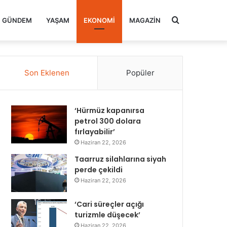
Arama
GÜNDEM
YAŞAM
EKONOMI
MAGAZIN
yap
Son Eklenen
Popüler
...
‘Hürmüz kapanırsa
petrol 300 dolara
fırlayabilir’
Haziran 22, 2026
Taarruz silahlarına siyah
perde çekildi
Haziran 22, 2026
‘Cari süreçler açığı
turizmle düşecek’
Haziran 22, 2026