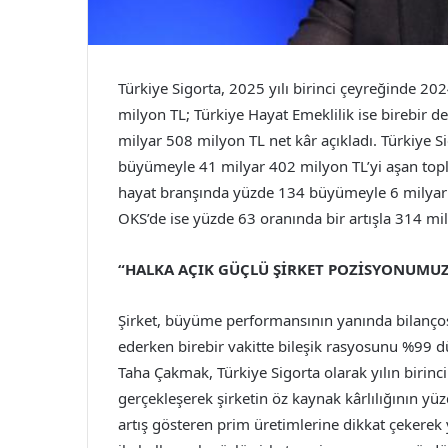
Türkiye Sigorta, 2025 yılı birinci çeyreğinde 2
milyon TL; Türkiye Hayat Emeklilik ise birebir 
milyar 508 milyon TL net kâr açıkladı. Türkiye S
büyümeyle 41 milyar 402 milyon TL’yi aşan topl
hayat branşında yüzde 134 büyümeyle 6 milyar 8
OKS’de ise yüzde 63 oranında bir artışla 314 mi
“HALKA AÇIK GÜÇLÜ ŞİRKET POZİSYONUM
Şirket, büyüme performansının yanında bilanço
ederken birebir vakitte bileşik rasyosunu %99 
Taha Çakmak, Türkiye Sigorta olarak yılın birinc
gerçekleşerek şirketin öz kaynak kârlılığının yüz
artış gösteren prim üretimlerine dikkat çekerek 