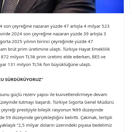
024 son çeyreğine nazaran yüzde 47 artışla 4 milyar 523
devirde 2024 son çeyreğine nazaran yüzde 39 artışla 3
igorta 2025 yılının birinci çeyreğinde yüzde 47
am brüt prim üretimine ulaştı. Türkiye Hayat Emeklilik
72 milyon TL’lik prim üretimi elde ederken, BES ve
lyar 131 milyon TL’lik fon büyüklüğüne ulaştı.
UZU SÜRDÜRÜYORUZ”
sunu güçlü rezerv yapısı ile kuvvetlendirmeye devam
düzeyinde tutmayı başardı. Türkiye Sigorta Genel Müdürü
i çeyreği prestijiyle bileşik rasyonun %99 düzeyinde
de 59 düzeyinde gerçekleştiğini belirtti. Çakmak, tertipli
yaklaşık “2,5 milyar doların üzerindeki piyasa bedelimiz