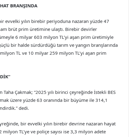
IHHAT BRANŞINDA
 bir evvelki yılın birebir periyoduna nazaran yüzde 47
m brüt prim üretimine ulaştı. Birebir devirler
ümeyle 6 milyar 603 milyon TL’yi aşan prim üretimiyle
i güçlü bir halde sürdürdüğü tarım ve yangın branşlarında
milyon TL ve 10 milyar 259 milyon TL’yi aşan prim
RDİK”
en Taha Çakmak; “2025 yılı birinci çeyreğinde İstekli BES
olmak üzere yüzde 63 oranında bir büyüme ile 314,1
ndirdik.” dedi.
eyreğinde, bir evvelki yılın birebir devrine nazaran hayat
milyon TL’ye ve poliçe sayısı ise 3,3 milyon adete