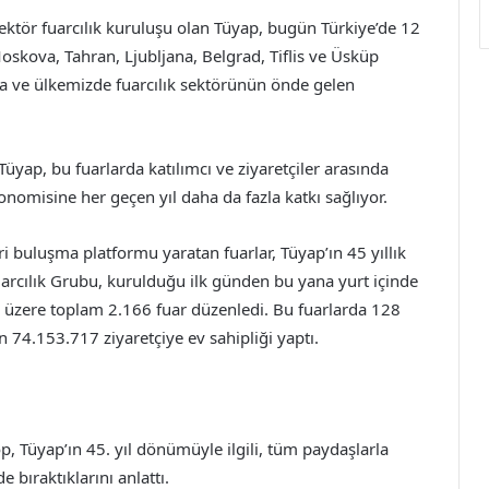
ektör fuarcılık kuruluşu olan Tüyap, bugün Türkiye’de 12
Moskova, Tahran, Ljubljana, Belgrad, Tiflis ve Üsküp
ada ve ülkemizde fuarcılık sektörünün önde gelen
üyap, bu fuarlarda katılımcı ve ziyaretçiler arasında
onomisine her geçen yıl daha da fazla katkı sağlıyor.
ari buluşma platformu yaratan fuarlar, Tüyap’ın 45 yıllık
rcılık Grubu, kurulduğu ilk günden bu yana yurt içinde
 üzere toplam 2.166 fuar düzenledi. Bu fuarlarda 128
 74.153.717 ziyaretçiye ev sahipliği yaptı.
 Tüyap’ın 45. yıl dönümüyle ilgili, tüm paydaşlarla
de bıraktıklarını anlattı.