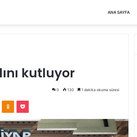
ANA SAYFA
lını kutluyor
0
130
1 dakika okuma süresi
VKontakte
Odnoklassniki
Pocket