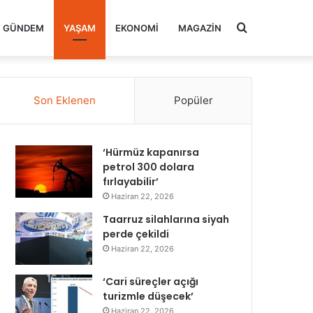
Arama
GÜNDEM
YAŞAM
EKONOMI
MAGAZIN
yap
Son Eklenen
Popüler
...
‘Hürmüz kapanırsa
petrol 300 dolara
fırlayabilir’
Haziran 22, 2026
Taarruz silahlarına siyah
perde çekildi
Haziran 22, 2026
‘Cari süreçler açığı
turizmle düşecek’
Haziran 22, 2026