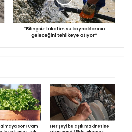
“Bilinçsiz tüketim su kaynaklarının
geleceğini tehlikeye atıyor”
almaya son! Cam
Her şeyi bulaşık makinesine
ile yetişiyor, tek
atan yandı! Elde yıkamak