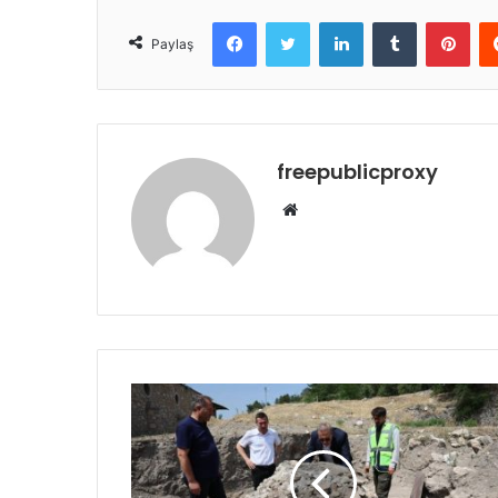
Facebook
Twitter
LinkedIn
Tumblr
Pint
Paylaş
freepublicproxy
Web
sitesi