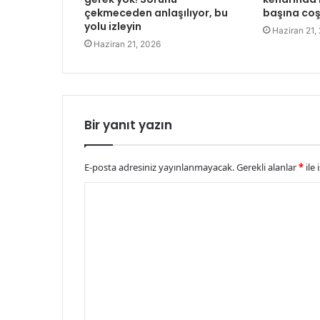
çekmeceden anlaşılıyor, bu
başına co
yolu izleyin
Haziran 21,
Haziran 21, 2026
Bir yanıt yazın
E-posta adresiniz yayınlanmayacak.
Gerekli alanlar
*
ile 
Y
o
r
u
m
*