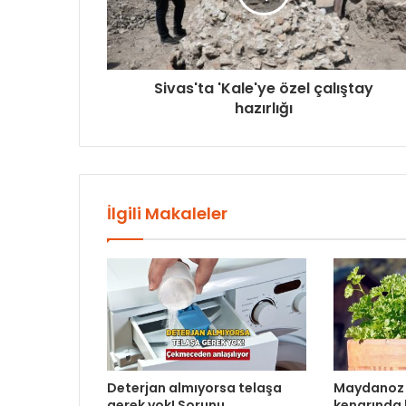
Sivas'ta 'Kale'ye özel çalıştay
hazırlığı
İlgili Makaleler
Deterjan almıyorsa telaşa
Maydanoz 
gerek yok! Sorunu
kenarında b