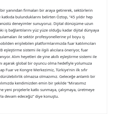
bir yanından firmaları bir araya getirerek, sektörlerin
e katkıda bulunduklarını belirten Öztop, “45 yıldır hep
ağanüstü deneyimler sunuyoruz. Dijital dönüşüme uzun
aki iş bağlantılarını yüz yüze olduğu kadar dijital dünyaya
ygulamaları ile sektör profesyonellerine yıl boyu iş
ilden erişilebilen platformlarımızda fuar katılımcıları
 eşleştirme sistemi ile ilgili alıcılara öneriyor, fuar
anıyor. Alım heyetleri de yine akıllı eşleştirme sistemi ile
ını aşarak global bir oyuncu olma hedefiyle yolumuza
Fuar ve Kongre Merkezimiz, Türkiye’nin ilk sıfır
dürülebilirlik olmazsa olmazımız. Geleceğe anlamlı bir
yılımızda kendimizden emin bir şekilde “Mirasımız
etine yeni projelerle katkı sunmaya, çalışmaya, üretmeye
la devam edeceğiz” diye konuştu.