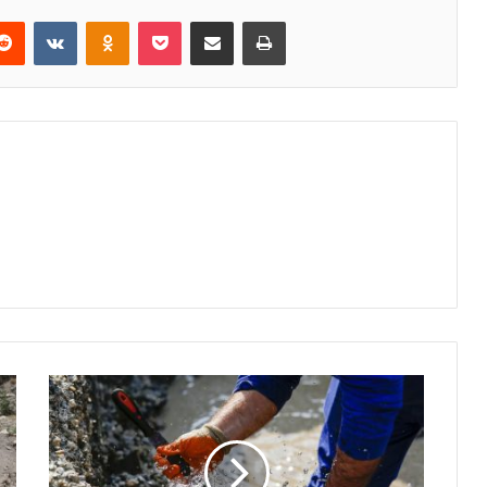
erest
Reddit
VKontakte
Odnoklassniki
Pocket
E-Posta ile paylaş
Yazdır