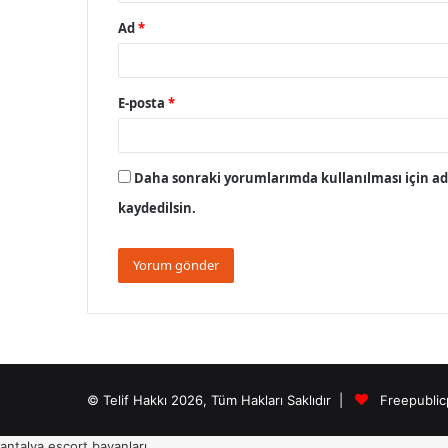
Ad
*
E-posta
*
Daha sonraki yorumlarımda kullanılması için adı
kaydedilsin.
© Telif Hakkı 2026, Tüm Hakları Saklıdır |
Freepublic
antalya escort bayanları