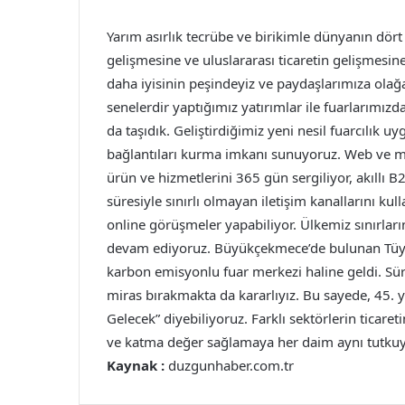
Yarım asırlık tecrübe ve birikimle dünyanın dört 
gelişmesine ve uluslararası ticaretin gelişmesin
daha iyisinin peşindeyiz ve paydaşlarımıza ol
senelerdir yaptığımız yatırımlar ile fuarlarımızd
da taşıdık. Geliştirdiğimiz yeni nesil fuarcılık u
bağlantıları kurma imkanı sunuyoruz. Web ve mob
ürün ve hizmetlerini 365 gün sergiliyor, akıllı B2B
süresiyle sınırlı olmayan iletişim kanallarını kull
online görüşmeler yapabiliyor. Ülkemiz sınırlar
devam ediyoruz. Büyükçekmece’de bulunan Tüyap 
karbon emisyonlu fuar merkezi haline geldi. Sür
miras bırakmakta da kararlıyız. Bu sayede, 45. 
Gelecek” diyebiliyoruz. Farklı sektörlerin ticar
ve katma değer sağlamaya her daim aynı tutkuy
Kaynak :
duzgunhaber.com.tr