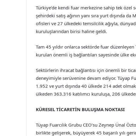
Türkiye’de kendi fuar merkezine sahip tek özel s
şehirdeki satış ağının yanı sıra yurt dışında da 
ofisleri ve 27 ülkedeki temsilcilik ağıyla, düny
kuruluşlarından birisi haline geldi.
Tam 45 yıldır onlarca sektörde fuar düzenleyen T
kurulan önemli iş bağlantıları sayesinde ülke ek
Sektörlerin ihracat bağlantısı için önemli bir tic
deneyimiyle serüvenine devam ediyor. Tüyap Fua
1.952 ve yurt dışında 40 ülkede 214 adet olmak
ülkeden 363.316 katılımcı kuruluşa, 206 ülkeden
KÜRESEL TİCARETİN BULUŞMA NOKTASI
Tüyap Fuarcılık Grubu CEO’su Zeynep Ünal Öztop,
birlikte gelişerek, büyüyerek 45 başarılı yılı geri