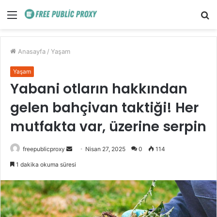
Menü
A
y
...
Anasayfa
/
Yaşam
Yaşam
Yabani otların hakkından
gelen bahçivan taktiği! Her
mutfakta var, üzerine serpin
Bir
freepublicproxy
Nisan 27, 2025
0
114
e-
1 dakika okuma süresi
posta
göndermek