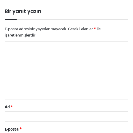
Bir yanıt yazın
E-posta adresiniz yayınlanmayacak.
Gerekli alanlar
*
ile
işaretlenmişlerdir
Y
o
r
u
m
*
Ad
*
E-posta
*