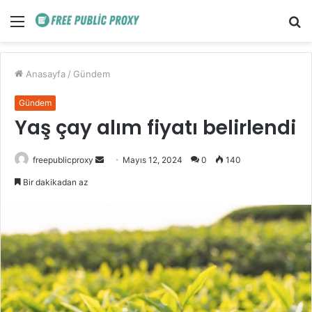
Menü
A
y
...
Anasayfa
/
Gündem
Gündem
Yaş çay alım fiyatı belirlendi
Bir
freepublicproxy
Mayıs 12, 2024
0
140
e-
Bir dakikadan az
posta
göndermek