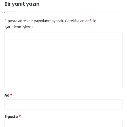
Bir yanıt yazın
E-posta adresiniz yayınlanmayacak.
Gerekli alanlar
*
ile
işaretlenmişlerdir
Y
o
r
u
m
*
Ad
*
E-posta
*