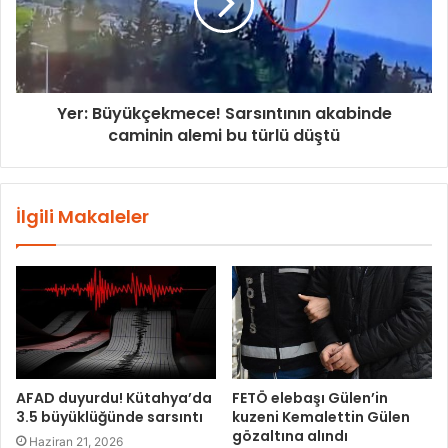
Yer: Büyükçekmece! Sarsıntının akabinde
caminin alemi bu türlü düştü
İlgili Makaleler
AFAD duyurdu! Kütahya’da
FETÖ elebaşı Gülen’in
3.5 büyüklüğünde sarsıntı
kuzeni Kemalettin Gülen
gözaltına alındı
Haziran 21, 2026