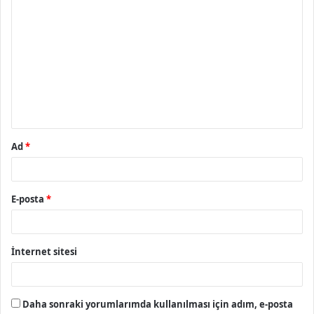
Y
o
r
u
m
*
Ad
*
E-posta
*
İnternet sitesi
Daha sonraki yorumlarımda kullanılması için adım, e-posta