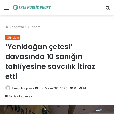
Menü
A
y
...
Anasayfa
/
Gündem
Gündem
‘Yenidoğan çetesi’
davasında 10 sanığın
tahliyesine savcılık itiraz
etti
Bir
freepublicproxy
Mayıs 30, 2025
0
91
e-
Bir dakikadan az
posta
göndermek