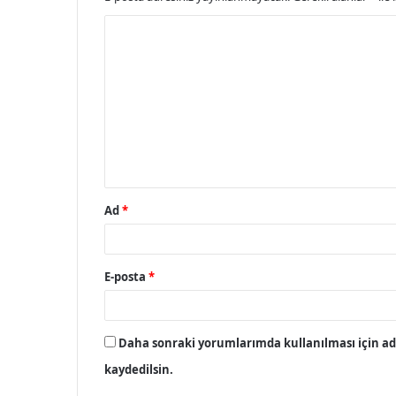
Y
o
r
u
m
*
Ad
*
E-posta
*
Daha sonraki yorumlarımda kullanılması için adı
kaydedilsin.