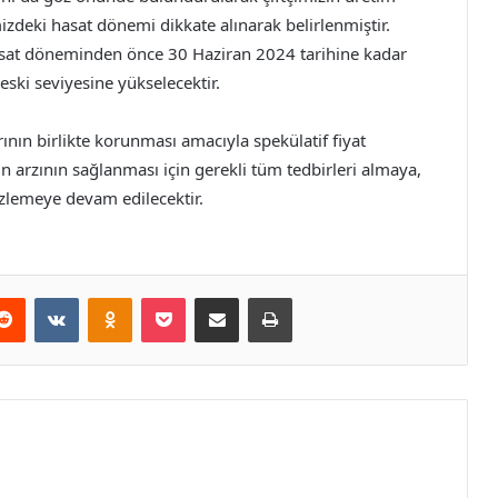
deki hasat dönemi dikkate alınarak belirlenmiştir.
sat döneminden önce 30 Haziran 2024 tarihine kadar
eski seviyesine yükselecektir.
arının birlikte korunması amacıyla spekülatif fiyat
n arzının sağlanması için gerekli tüm tedbirleri almaya,
 izlemeye devam edilecektir.
erest
Reddit
VKontakte
Odnoklassniki
Pocket
E-Posta ile paylaş
Yazdır