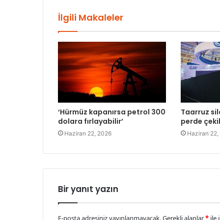
İlgili Makaleler
‘Hürmüz kapanırsa petrol 300
Taarruz sil
dolara fırlayabilir’
perde çeki
Haziran 22, 2026
Haziran 22,
Bir yanıt yazın
E-posta adresiniz yayınlanmayacak.
Gerekli alanlar
*
ile 