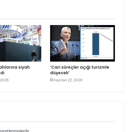
ahlarına siyah
‘Cari süreçler açığı turizmle
ldi
düşecek’
 2026
Haziran 22, 2026
işaretlenmişlerdir