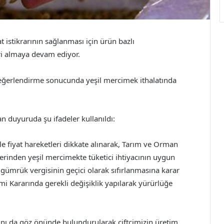
at istikrarının sağlanması için ürün bazlı
ri almaya devam ediyor.
değerlendirme sonucunda yeşil mercimek ithalatında
an duyuruda şu ifadeler kullanıldı:
 ile fiyat hareketleri dikkate alınarak, Tarım ve Orman
nlerinden yeşil mercimekte tüketici ihtiyacının uygun
 gümrük vergisinin geçici olarak sıfırlanmasına karar
imi Kararında gerekli değişiklik yapılarak yürürlüğe
nı da göz önünde bulundurularak çiftçimizin üretim