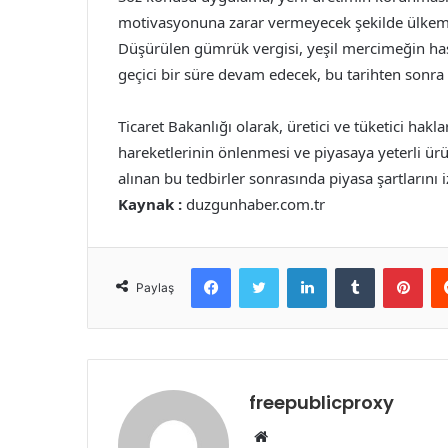
motivasyonuna zarar vermeyecek şekilde ülkemiz
Düşürülen gümrük vergisi, yeşil mercimeğin ha
geçici bir süre devam edecek, bu tarihten sonra 
Ticaret Bakanlığı olarak, üretici ve tüketici hakl
hareketlerinin önlenmesi ve piyasaya yeterli ürü
alınan bu tedbirler sonrasında piyasa şartlarını
Kaynak :
duzgunhaber.com.tr
Facebook
Twitter
LinkedIn
Tumblr
Pint
Paylaş
freepublicproxy
Web