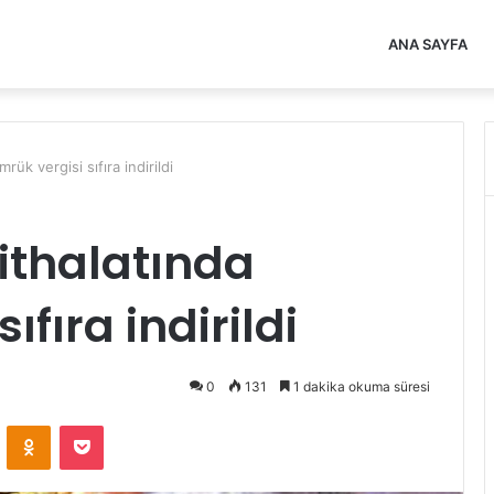
ANA SAYFA
ük vergisi sıfıra indirildi
ithalatında
fıra indirildi
0
131
1 dakika okuma süresi
VKontakte
Odnoklassniki
Pocket