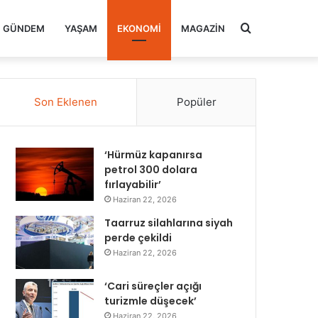
Arama
GÜNDEM
YAŞAM
EKONOMI
MAGAZIN
yap
Son Eklenen
Popüler
...
‘Hürmüz kapanırsa
petrol 300 dolara
fırlayabilir’
Haziran 22, 2026
Taarruz silahlarına siyah
perde çekildi
Haziran 22, 2026
‘Cari süreçler açığı
turizmle düşecek’
Haziran 22, 2026