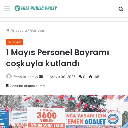
Menü
A
y
...
Anasayfa
/
Gündem
Gündem
1 Mayıs Personel Bayramı
coşkuyla kutlandı
Bir
freepublicproxy
Mayıs 30, 2025
0
105
e-
2 dakika okuma süresi
posta
göndermek