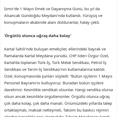
İzmir’de 1 Mayıs Emek ve Dayanışma Günü, bu yıl da
Alsancak Gündoğdu Meydanı’nda kutlandı. Yürüyüş ve
konuşmaların akabinde alanı dolduranlar, halay çekti.
‘Örgütlü olunca uğraş daha kolay’
Kartal Sahili’nde buluşan emekçiler, ellerindeki bayrak ve
flamalarda Kartal Meydana yürüdü. CHP lideri Özgür Özel,
Kartal’da toplanan Türk-İş, Türk Metal Sendikası, Petrol-İş
Sendikası ve Tarım-İş Sendikası’nın kutlamalarına katıldı.
Özel, konuşmasında şunları söyledi: “Bütün işçilerin 1 Mayıs
Personel Bayramı’nı kutluyoruz. Buradan bütün işçilere
davetimiz: Kesinlikle sendikalı olsunlar. Hangi sendika olursa
olsun ancak kesinlikle örgütlensinler. Örgütlü olunca uğraş
çok daha kolay, çok daha manalı. Önümüzdeki yıllarda talep
ortaklaşmalı, maksat netleşmeli, Taksim bu baskıcı rejimin
elinden kesinlikle geri alınmalıdır. Taksim Meydanı’nı kendi