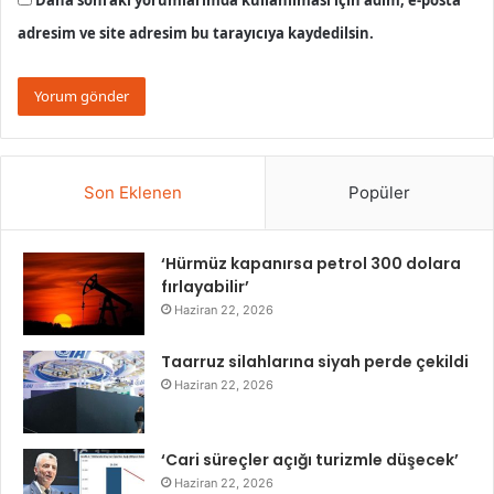
Daha sonraki yorumlarımda kullanılması için adım, e-posta
adresim ve site adresim bu tarayıcıya kaydedilsin.
Son Eklenen
Popüler
‘Hürmüz kapanırsa petrol 300 dolara
fırlayabilir’
Haziran 22, 2026
Taarruz silahlarına siyah perde çekildi
Haziran 22, 2026
‘Cari süreçler açığı turizmle düşecek’
Haziran 22, 2026