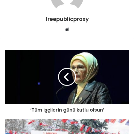
freepublicproxy
Web
sitesi
‘Tüm işçilerin günü kutlu olsun’