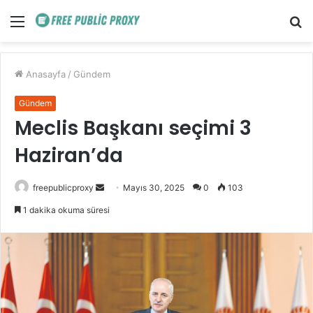
Menü
A
y
...
Anasayfa
/
Gündem
Gündem
Meclis Başkanı seçimi 3
Haziran’da
Bir
freepublicproxy
Mayıs 30, 2025
0
103
e-
1 dakika okuma süresi
posta
göndermek