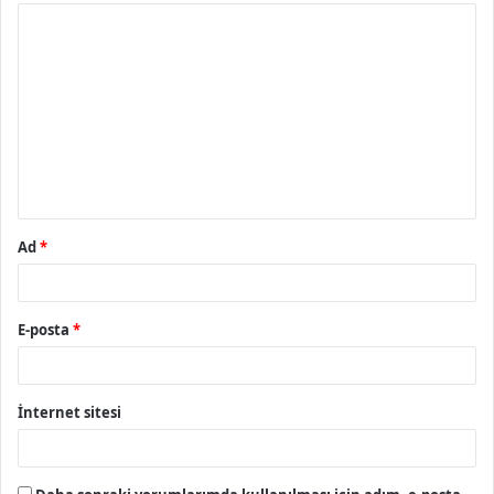
Y
o
r
u
m
*
Ad
*
E-posta
*
İnternet sitesi