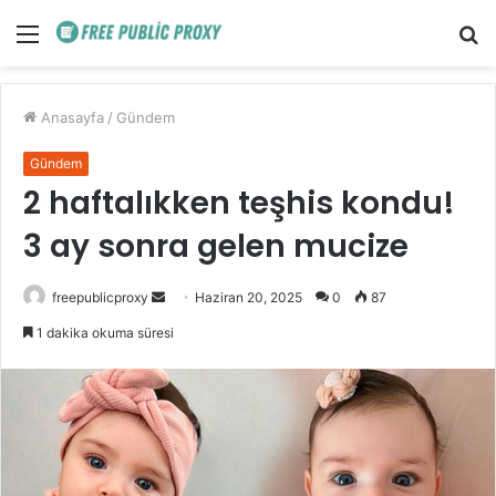
Menü
A
y
...
Anasayfa
/
Gündem
Gündem
2 haftalıkken teşhis kondu!
3 ay sonra gelen mucize
Bir
freepublicproxy
Haziran 20, 2025
0
87
e-
1 dakika okuma süresi
posta
göndermek