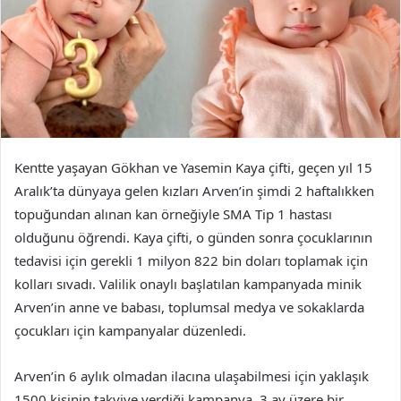
Kentte yaşayan Gökhan ve Yasemin Kaya çifti, geçen yıl 15
Aralık’ta dünyaya gelen kızları Arven’in şimdi 2 haftalıkken
topuğundan alınan kan örneğiyle SMA Tip 1 hastası
olduğunu öğrendi. Kaya çifti, o günden sonra çocuklarının
tedavisi için gerekli 1 milyon 822 bin doları toplamak için
kolları sıvadı. Valilik onaylı başlatılan kampanyada minik
Arven’in anne ve babası, toplumsal medya ve sokaklarda
çocukları için kampanyalar düzenledi.
Arven’in 6 aylık olmadan ilacına ulaşabilmesi için yaklaşık
1500 kişinin takviye verdiği kampanya, 3 ay üzere bir