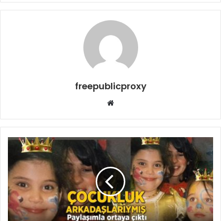
freepublicproxy
Web
sitesi