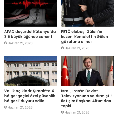
AFAD duyurdu! Kütahya’da
FETÖ elebaşı Gülen’in
3.5 büyüklüğünde sarsıntı
kuzeni Kemalettin Gülen
gözaltına alındı
Haziran 21, 2026
Haziran 21, 2026
Valilk açıkladı: Şırnak’ta 4
İsrail, İran’ın Devlet
bölge ‘geçici özel güvenlik
Televizyonuna saldırmıştı!
bölgesi’ duyuru edildi
İletişim Başkanı Altun’dan
tepki
Haziran 21, 2026
Haziran 21, 2026