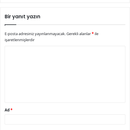
Bir yanıt yazın
E-posta adresiniz yayınlanmayacak.
Gerekli alanlar
*
ile
işaretlenmişlerdir
Y
o
r
u
m
*
Ad
*