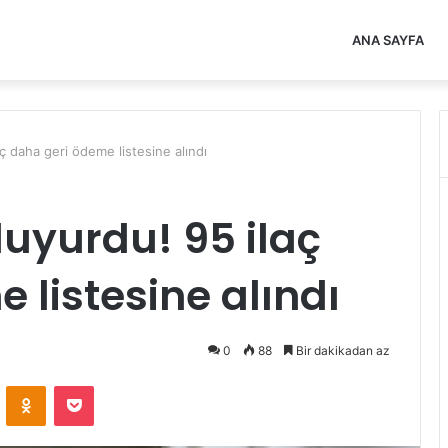
ANA SAYFA
ç daha geri ödeme listesine alındı
uyurdu! 95 ilaç
 listesine alındı
0
88
Bir dakikadan az
VKontakte
Odnoklassniki
Pocket