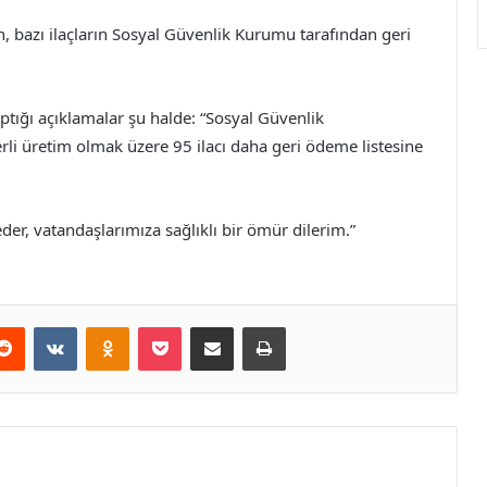
, bazı ilaçların Sosyal Güvenlik Kurumu tarafından geri
tığı açıklamalar şu halde: “Sosyal Güvenlik
 üretim olmak üzere 95 ilacı daha geri ödeme listesine
eder, vatandaşlarımıza sağlıklı bir ömür dilerim.”
erest
Reddit
VKontakte
Odnoklassniki
Pocket
E-Posta ile paylaş
Yazdır