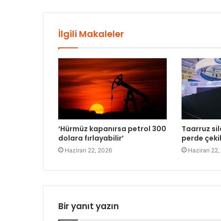
İlgili Makaleler
‘Hürmüz kapanırsa petrol 300
Taarruz sil
dolara fırlayabilir’
perde çeki
Haziran 22, 2026
Haziran 22,
Bir yanıt yazın