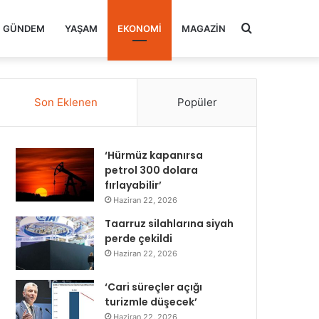
Arama
GÜNDEM
YAŞAM
EKONOMI
MAGAZIN
yap
Son Eklenen
Popüler
...
‘Hürmüz kapanırsa
petrol 300 dolara
fırlayabilir’
Haziran 22, 2026
Taarruz silahlarına siyah
perde çekildi
Haziran 22, 2026
‘Cari süreçler açığı
turizmle düşecek’
Haziran 22, 2026