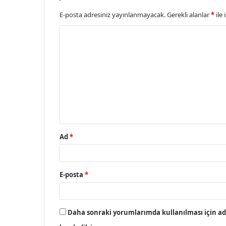
E-posta adresiniz yayınlanmayacak.
Gerekli alanlar
*
ile 
Y
o
r
u
m
*
Ad
*
E-posta
*
Daha sonraki yorumlarımda kullanılması için adı