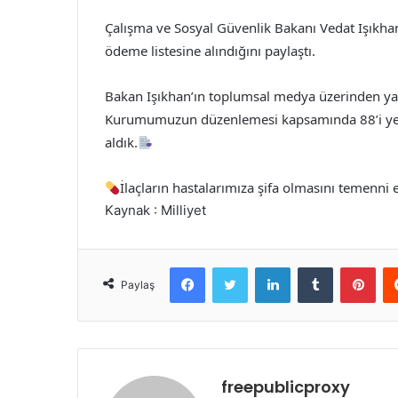
Çalışma ve Sosyal Güvenlik Bakanı Vedat Işıkhan
ödeme listesine alındığını paylaştı.
Bakan Işıkhan’ın toplumsal medya üzerinden yap
Kurumumuzun düzenlemesi kapsamında 88’i yerli
aldık.
İlaçların hastalarımıza şifa olmasını temenni 
Kaynak : Milliyet
Facebook
Twitter
LinkedIn
Tumblr
Pint
Paylaş
freepublicproxy