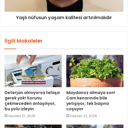
Yaşlı nüfusun yaşam kalitesi artırılmalıdır
İlgili Makaleler
Deterjan almıyorsa telaşa
Maydanoz almaya son!
gerek yok! Sorunu
Cam kenarında bile
çekmeceden anlaşılıyor,
yetişiyor, tek başına
bu yolu izleyin
coşuyor
Haziran 21, 2026
Haziran 21, 2026