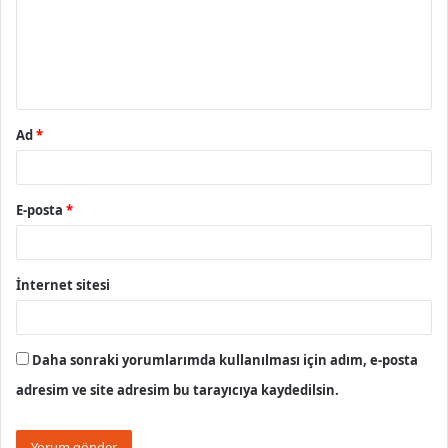
u
m
*
Ad
*
E-posta
*
İnternet sitesi
Daha sonraki yorumlarımda kullanılması için adım, e-posta
adresim ve site adresim bu tarayıcıya kaydedilsin.