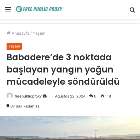
Menü
A
y
...
Anasayfa
/
Yaşam
Yaşam
Babadere’de 3 noktada
başlayan yangın yoğun
mücadeleyle söndürüldü
Bir
freepublicproxy
Ağustos 22, 2024
0
118
e-
Bir dakikadan az
posta
göndermek