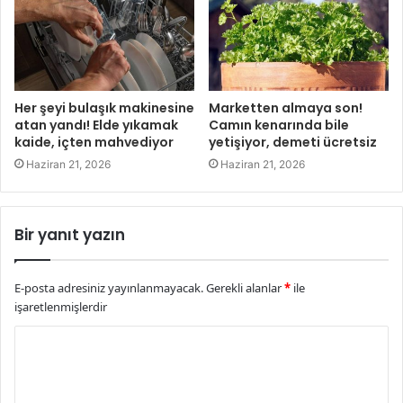
Her şeyi bulaşık makinesine
Marketten almaya son!
atan yandı! Elde yıkamak
Camın kenarında bile
kaide, içten mahvediyor
yetişiyor, demeti ücretsiz
Haziran 21, 2026
Haziran 21, 2026
Bir yanıt yazın
E-posta adresiniz yayınlanmayacak.
Gerekli alanlar
*
ile
işaretlenmişlerdir
Y
o
r