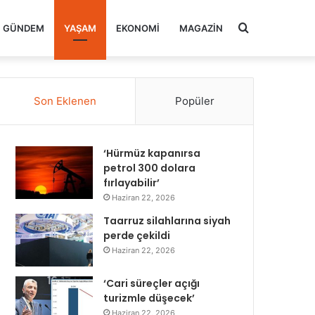
Arama
GÜNDEM
YAŞAM
EKONOMI
MAGAZIN
yap
Son Eklenen
Popüler
...
‘Hürmüz kapanırsa
petrol 300 dolara
fırlayabilir’
Haziran 22, 2026
Taarruz silahlarına siyah
perde çekildi
Haziran 22, 2026
‘Cari süreçler açığı
turizmle düşecek’
Haziran 22, 2026