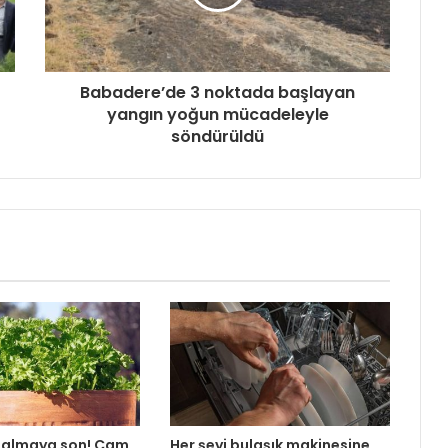
Babadere’de 3 noktada başlayan
yangın yoğun mücadeleyle
söndürüldü
almaya son! Cam
Her şeyi bulaşık makinesine