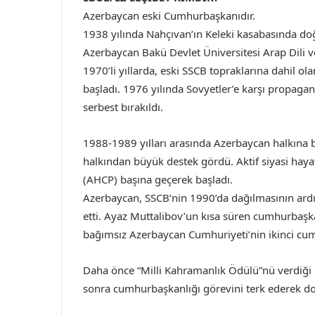
Azerbaycan eski Cumhurbaşkanıdır.
1938 yılında Nahçıvan’ın Keleki kasabasında doğd
Azerbaycan Bakü Devlet Üniversitesi Arap Dili
1970’li yıllarda, eski SSCB topraklarına dahil o
başladı. 1976 yılında Sovyetler’e karşı propagan
serbest bırakıldı.
1988-1989 yılları arasında Azerbaycan halkına 
halkından büyük destek gördü. Aktif siyasi haya
(AHCP) başına geçerek başladı.
Azerbaycan, SSCB’nin 1990’da dağılmasının ardı
etti. Ayaz Muttalibov’un kısa süren cumhurbaşka
bağımsız Azerbaycan Cumhuriyeti’nin ikinci cu
Daha önce “Milli Kahramanlık Ödülü”nü verdiğ
sonra cumhurbaşkanlığı görevini terk ederek do