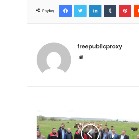
Facebook
Twitter
LinkedIn
Tumblr
Pint
Paylaş
freepublicproxy
Web
sitesi