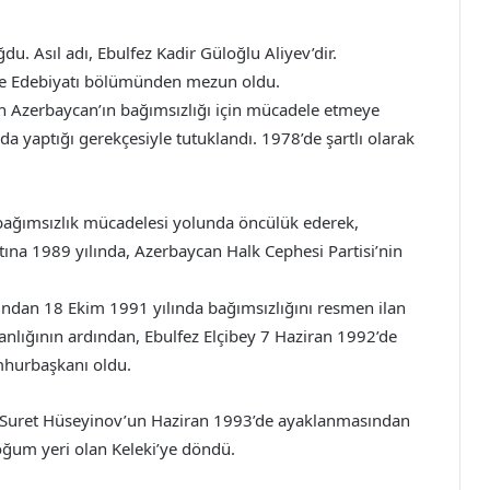
u. Asıl adı, Ebulfez Kadir Güloğlu Aliyev’dir.
 ve Edebiyatı bölümünden mezun oldu.
lan Azerbaycan’ın bağımsızlığı için mücadele etmeye
da yaptığı gerekçesiyle tutuklandı. 1978’de şartlı olarak
bağımsızlık mücadelesi yolunda öncülük ederek,
tına 1989 yılında, Azerbaycan Halk Cephesi Partisi’nin
ndan 18 Ekim 1991 yılında bağımsızlığını resmen ilan
nlığının ardından, Ebulfez Elçibey 7 Haziran 1992’de
mhurbaşkanı oldu.
i Suret Hüseyinov’un Haziran 1993’de ayaklanmasından
ğum yeri olan Keleki’ye döndü.