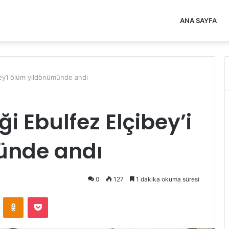
ANA SAYFA
bey’i ölüm yıldönümünde andı
ği Ebulfez Elçibey’i
ünde andı
0
127
1 dakika okuma süresi
VKontakte
Odnoklassniki
Pocket