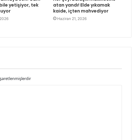
ile yetişiyor, tek
atan yandı! Elde yıkamak
şuyor
kaide, içten mahvediyor
 2026
Haziran 21, 2026
işaretlenmişlerdir