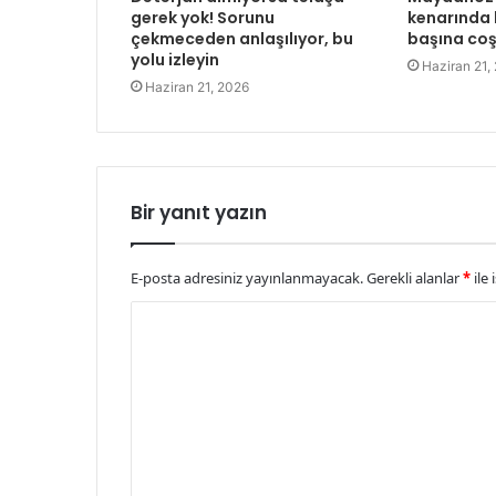
gerek yok! Sorunu
kenarında b
çekmeceden anlaşılıyor, bu
başına co
yolu izleyin
Haziran 21,
Haziran 21, 2026
Bir yanıt yazın
E-posta adresiniz yayınlanmayacak.
Gerekli alanlar
*
ile 
Y
o
r
u
m
*