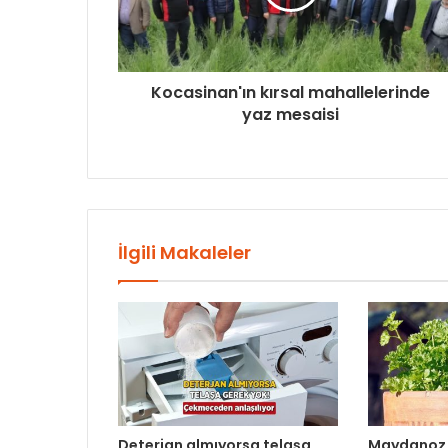
Kocasinan'ın kırsal mahallelerinde
yaz mesaisi
İlgili Makaleler
Deterjan almıyorsa telaşa
Maydanoz 