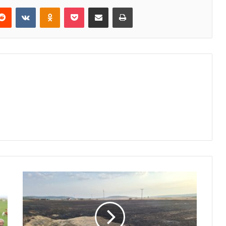
erest
Reddit
VKontakte
Odnoklassniki
Pocket
E-Posta ile paylaş
Yazdır