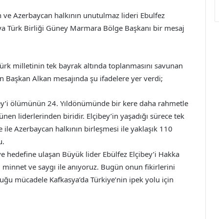
 ve Azerbaycan halkının unutulmaz lideri Ebulfez
ya Türk Birliği Güney Marmara Bölge Başkanı bir mesaj
rk milletinin tek bayrak altında toplanmasını savunan
 Başkan Alkan mesajında şu ifadelere yer verdi;
bey’i ölümünün 24. Yıldönümünde bir kere daha rahmetle
nen liderlerinden biridir. Elçibey’in yaşadığı sürece tek
ye ile Azerbaycan halkının birleşmesi ile yaklaşık 110
u.
ve hedefine ulaşan Büyük lider Ebülfez Elçibey’i Hakka
innet ve saygı ile anıyoruz. Bugün onun fikirlerini
duğu mücadele Kafkasya’da Türkiye’nin ipek yolu için