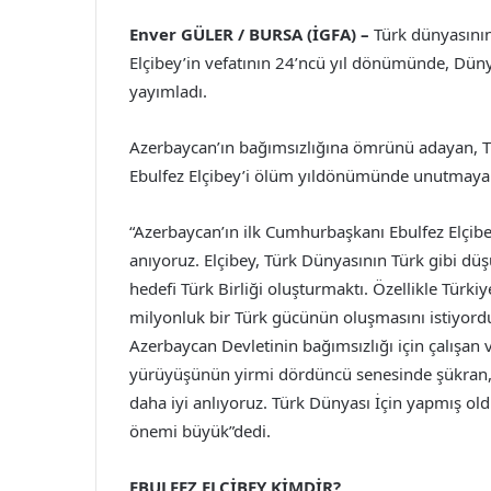
Enver GÜLER /
BURSA (İGFA) –
Türk dünyasının
Elçibey’in vefatının 24’ncü yıl dönümünde, Dün
yayımladı.
Azerbaycan’ın bağımsızlığına ömrünü adayan, Tü
Ebulfez Elçibey’i ölüm yıldönümünde unutmayan
“Azerbaycan’ın ilk Cumhurbaşkanı Ebulfez Elçi
anıyoruz. Elçibey, Türk Dünyasının Türk gibi düşü
hedefi Türk Birliği oluşturmaktı. Özellikle Türki
milyonluk bir Türk gücünün oluşmasını istiyord
Azerbaycan Devletinin bağımsızlığı için çalışan 
yürüyüşünün yirmi dördüncü senesinde şükran, m
daha iyi anlıyoruz. Türk Dünyası İçin yapmış ol
önemi büyük”dedi.
EBULFEZ ELÇİBEY KİMDİR?