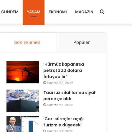
Arama
GÜNDEM
YAŞAM
EKONOMI
MAGAZIN
yap
Son Eklenen
Popüler
...
‘Hürmüz kapanırsa
petrol 300 dolara
fırlayabilir’
Haziran 22, 2026
Taarruz silahlarına siyah
perde çekildi
Haziran 22, 2026
‘Cari süreçler açığı
turizmle düşecek’
Haziran 22, 2026