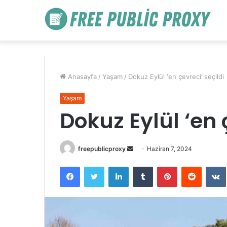
Anasayfa
/
Yaşam
/
Dokuz Eylül ‘en çevreci’ seçildi
Yaşam
Dokuz Eylül ‘en 
Bir
freepublicproxy
Haziran 7, 2024
e-
Facebook
Twitter
LinkedIn
Tumblr
Pinterest
Reddit
posta
göndermek