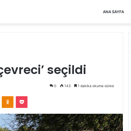
ANA SAYFA
çevreci’ seçildi
0
143
1 dakika okuma süresi
VKontakte
Odnoklassniki
Pocket