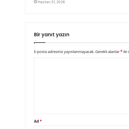
Haziran 21, 2026
Bir yanıt yazın
E-posta adresiniz yayınlanmayacak.
Gerekli alanlar
*
ile 
Y
o
r
u
m
*
Ad
*