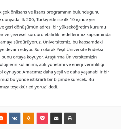
ek çok önlisans ve lisans programının bulunduğunu
e dünyada ilk 200; Türkiye’de ise ilk 10 içinde yer
n ve geri dönüşümün adresi bir yükseköğretim kurumu
ar ve çevresel sürdürülebilirlik hedeflerimiz kapsamında
ygulamayı sürdürüyoruz. Üniversitemiz, bu kapsamdaki
e devam ediyor. Son olarak Yeşil Üniversite Endeksi
r bunu ortaya koyuyor. Araştırma Üniversitemizin
jilerin kullanımı, atık yönetimi ve enerji verimliliği
rol oynuyor. Amacımız daha yeşil ve daha yaşanabilir bir
müz bu yönde istikrarlı bir biçimde sürecek. Bu
za teşekkür ediyoruz” dedi.
erest
Reddit
VKontakte
Odnoklassniki
Pocket
E-Posta ile paylaş
Yazdır