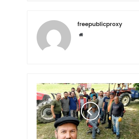
freepublicproxy
Web
sitesi