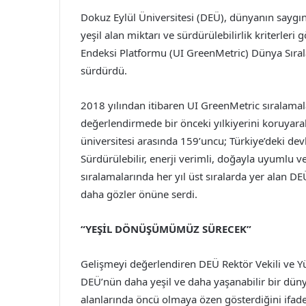
Dokuz Eylül Üniversitesi (DEÜ), dünyanın saygın 
yeşil alan miktarı ve sürdürülebilirlik kriterleri
Endeksi Platformu (UI GreenMetric) Dünya Sıral
sürdürdü.
2018 yılından itibaren UI GreenMetric sıralamal
değerlendirmede bir önceki yılkiyerini koruyar
üniversitesi arasında 159’uncu; Türkiye’deki devle
Sürdürülebilir, enerji verimli, doğayla uyumlu v
sıralamalarında her yıl üst sıralarda yer alan DEÜ
daha gözler önüne serdi.
“YEŞİL DÖNÜŞÜMÜMÜZ SÜRECEK”
Gelişmeyi değerlendiren DEÜ Rektör Vekili ve Y
DEÜ’nün daha yeşil ve daha yaşanabilir bir dünya 
alanlarında öncü olmaya özen gösterdiğini ifade 