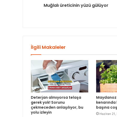
Muğlalı üreticinin yüzü gülüyor
İlgili Makaleler
Deterjan almıyorsa telaşa
Maydanoz 
gerek yok! Sorunu
kenarında b
çekmeceden anlaşılıyor, bu
başına co
yolu izleyin
Haziran 21,