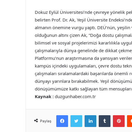
Dokuz Eylül Üniversitesi’nde çevreye yönelik p
belirten Prof. Dr. Ak, Yeşil Üniversite Endeksi’nd
almanın önemine vurgu yaptı. DEÜ’nün, yeşili
olduğunun altını çizen Ak, “Doğa dostu çalışmal
bilimsel ve sosyal projelerimizi kararlılıkla u
çalışmalarıyla dünya genelinde de dikkat çekmey
Platformu’nun araştırmasına da yansıyan verile
kampüs içindeki uygulamaları, çevre dostu teknolo
çalışmaları sıralamalardaki başarılarda önemli 
dünyayı yarınlara bırakabilmek. Yeşil dönüşümü
dönüşümümüze katkı sağlayan tüm mensuplarımı
Kaynak :
duzgunhaber.com.tr
Facebook
Twitter
LinkedIn
Tumblr
Pint
Paylaş