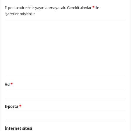
E-posta adresiniz yayınlanmayacak.
Gerekli alanlar
*
ile
işaretlenmişlerdir
Y
o
r
u
m
*
Ad
*
E-posta
*
İnternet sitesi