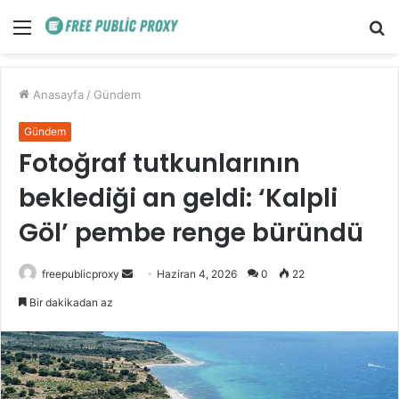
Menü
A
y
...
Anasayfa
/
Gündem
Gündem
Fotoğraf tutkunlarının
beklediği an geldi: ‘Kalpli
Göl’ pembe renge büründü
Bir
freepublicproxy
Haziran 4, 2026
0
22
e-
Bir dakikadan az
posta
göndermek