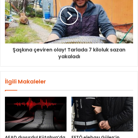
Şaşkına çeviren olay! Tarlada 7 kiloluk sazan
yakaladı
İlgili Makaleler
AFAD duyurdu! Kütahya’da
FETÖ elebaşı Gülen’in