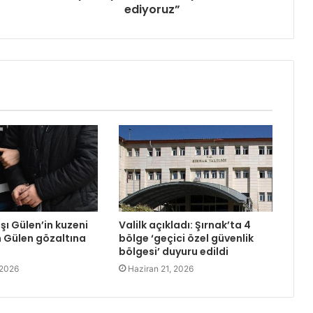
ediyoruz”
şı Gülen’in kuzeni
Valilk açıkladı: Şırnak’ta 4
 Gülen gözaltına
bölge ‘geçici özel güvenlik
bölgesi’ duyuru edildi
 2026
Haziran 21, 2026