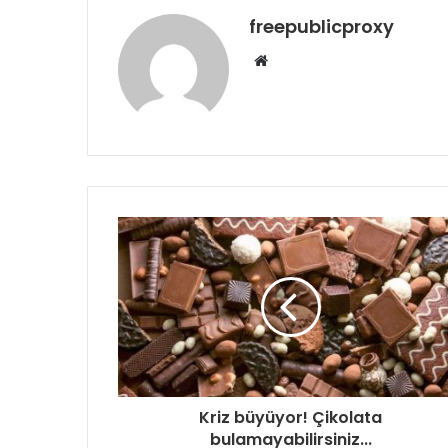
freepublicproxy
Web
sitesi
Kriz büyüyor! Çikolata
bulamayabilirsiniz...