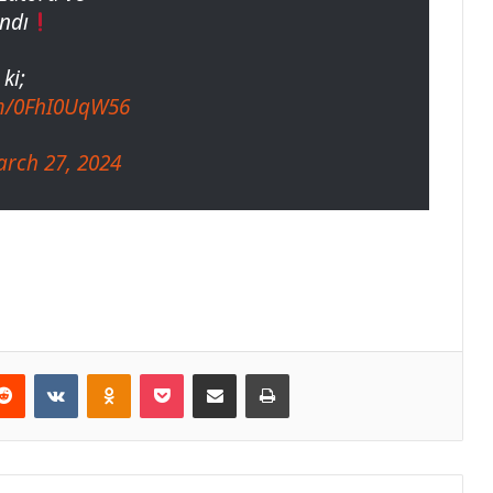
ndı
ki;
om/0FhI0UqW56
rch 27, 2024
erest
Reddit
VKontakte
Odnoklassniki
Pocket
E-Posta ile paylaş
Yazdır