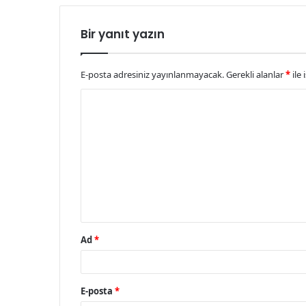
Bir yanıt yazın
E-posta adresiniz yayınlanmayacak.
Gerekli alanlar
*
ile 
Y
o
r
u
m
*
Ad
*
E-posta
*