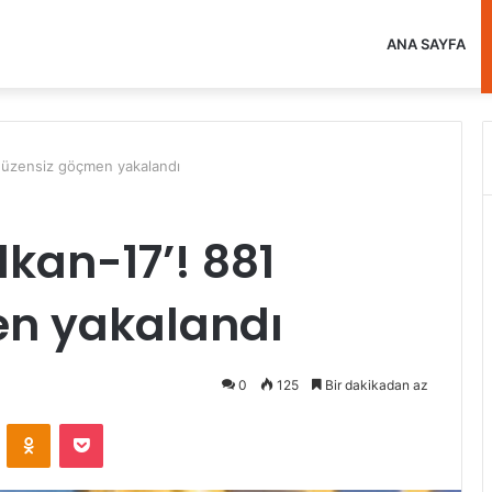
ANA SAYFA
1 düzensiz göçmen yakalandı
lkan-17’! 881
n yakalandı
0
125
Bir dakikadan az
VKontakte
Odnoklassniki
Pocket