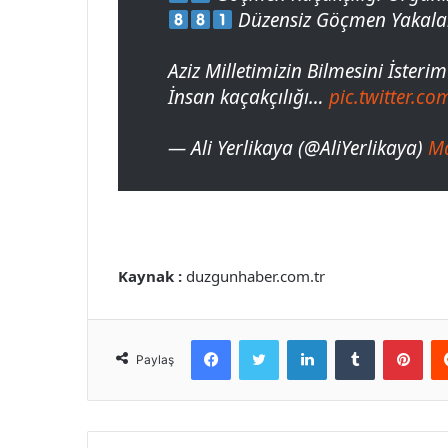
Düzensiz Göçmen Yakala
Aziz Milletimizin Bilmesini İsterim 
İnsan kaçakçılığı…
pic.twitter.c
— Ali Yerlikaya (@AliYerlikaya)
Ma
Kaynak :
duzgunhaber.com.tr
Facebook
Twitter
LinkedIn
Tumblr
Pint
Paylaş