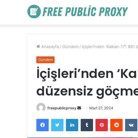
Anasayfa
/
Gündem
/
İçişleri’nden ‘Kalkan-17’! 88
Gündem
İçişleri’nden ‘Ka
düzensiz göçme
Bir
freepublicproxy
Mart 27, 2024
e-
Facebook
Twitter
LinkedIn
Tumblr
Pinterest
Reddit
posta
göndermek