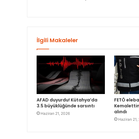
İlgili Makaleler
AFAD duyurdu! Kütahya’da
FETÖ eleba
3.5 büyüklüğünde sarsıntı
Kemalettin
alındı
Haziran 21, 2026
Haziran 21,