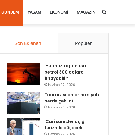
Arama
GÜNDEM
YAŞAM
EKONOMI
MAGAZIN
yap
Son Eklenen
Popüler
...
‘Hürmüz kapanırsa
petrol 300 dolara
fırlayabilir’
Haziran 22, 2026
Taarruz silahlarına siyah
perde çekildi
Haziran 22, 2026
‘Cari süreçler açığı
turizmle düşecek’
Haziran 22, 2026