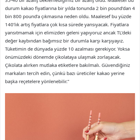
35-40 bir azalış beklemediğimiz bir azalış oldu. Maalesef bu
durum kakao fiyatlarına bir yılda tonunda 2 bin pound’dan 4
bin 800 pound’a çıkmasına neden oldu. Maalesef bu yüzde
140’lık artış fiyatlara çok kısa sürede yansıyacak. Fiyatlara
yansıtmamak için elimizden geleni yapıyoruz ancak TL’deki
değer kaybından bağımsız bir durumla karşı karşıyayız.
Tüketimin de dünyada yüzde 10 azalması gerekiyor. Yoksa
önümüzdeki dönemde çikolataya ulaşmak zorlaşacak.
Çikolata alırken mutlaka etiketlere bakılmalı. Güvendiğiniz
markaları tercih edin, çünkü bazı üreticiler kakao yerine
başka reçetelere yönlenebilir.”