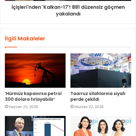
İçişleri'nden 'Kalkan-17'! 881 düzensiz göçmen
yakalandı
İlgili Makaleler
‘Hürmüz kapanırsa petrol
Taarruz silahlarına siyah
300 dolara fırlayabilir’
perde çekildi
Haziran 22, 2026
Haziran 22, 2026