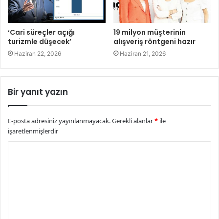
‘Cari süreçler açığı
19 milyon müşterinin
turizmle düşecek’
alışveriş röntgeni hazır
Haziran 22, 2026
Haziran 21, 2026
Bir yanıt yazın
E-posta adresiniz yayınlanmayacak.
Gerekli alanlar
*
ile
işaretlenmişlerdir
Y
o
r
u
m