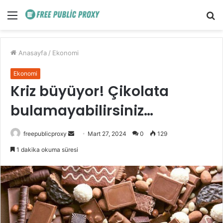
Menü
A
y
...
Anasayfa
/
Ekonomi
Ekonomi
Kriz büyüyor! Çikolata
bulamayabilirsiniz…
Bir
freepublicproxy
Mart 27, 2024
0
129
e-
1 dakika okuma süresi
posta
göndermek