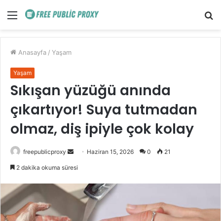
Menü
A
y
...
Anasayfa
/
Yaşam
Yaşam
Sıkışan yüzüğü anında
çıkartıyor! Suya tutmadan
olmaz, diş ipiyle çok kolay
Bir
freepublicproxy
Haziran 15, 2026
0
21
e-
2 dakika okuma süresi
posta
göndermek