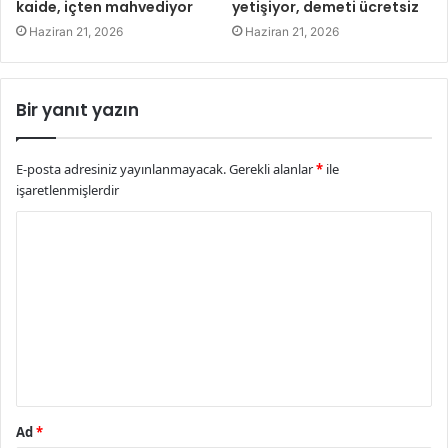
kaide, içten mahvediyor
yetişiyor, demeti ücretsiz
Haziran 21, 2026
Haziran 21, 2026
Bir yanıt yazın
E-posta adresiniz yayınlanmayacak.
Gerekli alanlar
*
ile
işaretlenmişlerdir
Y
o
r
u
m
*
Ad
*