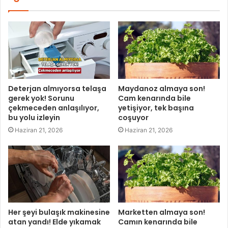
Deterjan almıyorsa telaşa
Maydanoz almaya son!
gerek yok! Sorunu
Cam kenarında bile
çekmeceden anlaşılıyor,
yetişiyor, tek başına
bu yolu izleyin
coşuyor
Haziran 21, 2026
Haziran 21, 2026
Her şeyi bulaşık makinesine
Marketten almaya son!
atan yandı! Elde yıkamak
Camın kenarında bile