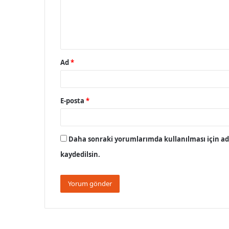
u
m
*
Ad
*
E-posta
*
Daha sonraki yorumlarımda kullanılması için adı
kaydedilsin.