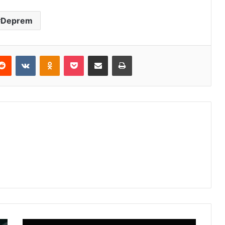
Deprem
erest
Reddit
VKontakte
Odnoklassniki
Pocket
E-Posta ile paylaş
Yazdır