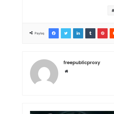
Facebook
Twitter
LinkedIn
Tumblr
Pint
Paylaş
freepublicproxy
Web
sitesi