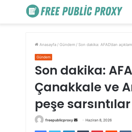
Anasayfa
/
Gündem
/
Son dakika: AFAD’dan açıklam
Gündem
Son dakika: AF
Çanakkale ve A
peşe sarsıntılar
Bir
freepublicproxy
Haziran 8, 2026
e-
Facebook
Twitter
LinkedIn
Tumblr
Pinterest
Reddit