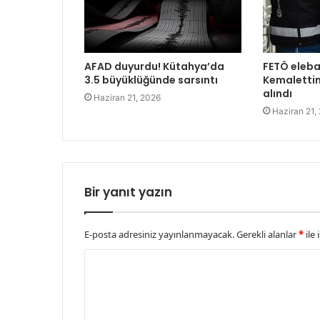
AFAD duyurdu! Kütahya’da
FETÖ eleba
3.5 büyüklüğünde sarsıntı
Kemalettin
alındı
Haziran 21, 2026
Haziran 21,
Bir yanıt yazın
E-posta adresiniz yayınlanmayacak.
Gerekli alanlar
*
ile 
Y
o
r