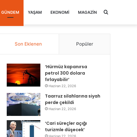
Arama
GÜNDEM
YAŞAM
EKONOMI
MAGAZIN
yap
Son Eklenen
Popüler
...
‘Hürmüz kapanırsa
petrol 300 dolara
fırlayabilir’
Haziran 22, 2026
Taarruz silahlarına siyah
perde çekildi
Haziran 22, 2026
‘Cari süreçler açığı
turizmle düşecek’
Haziran 22, 2026