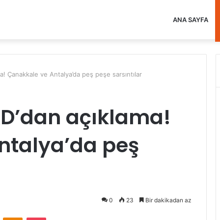
ANA SAYFA
a! Çanakkale ve Antalya’da peş peşe sarsıntılar
AD’dan açıklama!
ntalya’da peş
0
23
Bir dakikadan az
VKontakte
Odnoklassniki
Pocket